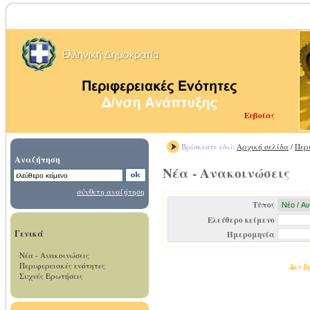
Ευβοίας
Βρίσκεστε εδώ:
Αρχική σελίδα
/
Περ
Αναζήτηση
Νέα - Ανακοινώσεις
σύνθετη αναζήτηση
Τύπος
Ελεύθερο κείμενο
Γενικά
Ημερομηνία
Νέα - Ανακοινώσεις
Περιφερειακές ενότητες
Δεν β
Συχνές Ερωτήσεις