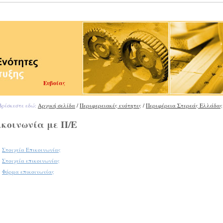
Ευβοίας
ρίσκεστε εδώ:
Αρχική σελίδα
/
Περιφερειακές ενότητες
/
Περιφέρεια Στερεάς Ελλάδας
κοινωνία με Π/Ε
Στοιχεία Επικοινωνίας
Στοιχεία επικοινωνίας
Φόρμα επικοινωνίας