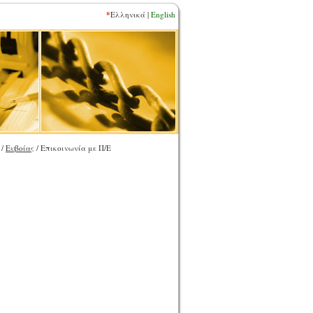
*
Ελληνικά |
English
/
Ευβοίας
/ Επικοινωνία με Π/Ε