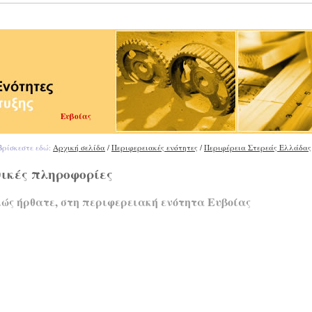
Ευβοίας
ρίσκεστε εδώ:
Αρχική σελίδα
/
Περιφερειακές ενότητες
/
Περιφέρεια Στερεάς Ελλάδας
ικές πληροφορίες
ώς ήρθατε, στη περιφερειακή ενότητα Ευβοίας