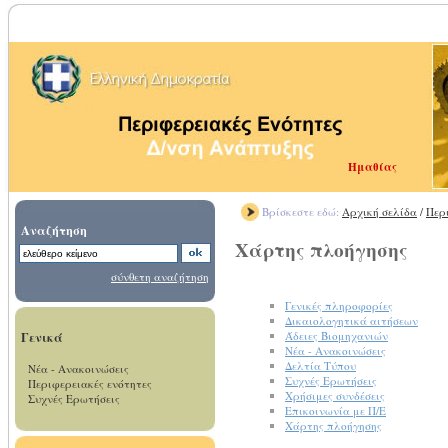
Ημαθίας
Βρίσκεστε εδώ:
Αρχική σελίδα
/
Περ
Αναζήτηση
Χάρτης πλοήγησης
σύνθετη αναζήτηση
Γενικές πληροφορίες
Δικαιολογητικά αιτήσεων
Γενικά
Άδειες Βιομηχανιών
Νέα - Ανακοινώσεις
Δελτία Τύπου
Νέα - Ανακοινώσεις
Συχνές Ερωτήσεις
Περιφερειακές ενότητες
Χρήσιμες συνδέσεις
Συχνές Ερωτήσεις
Επικοινωνία με Π/Ε
Χάρτης πλοήγησης