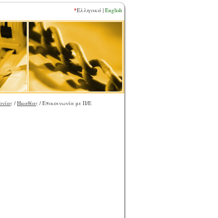
*
Ελληνικά |
English
ονίας
/
Ημαθίας
/ Επικοινωνία με Π/Ε