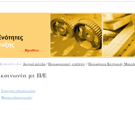
Ημαθίας
ρίσκεστε εδώ:
Αρχική σελίδα
/
Περιφερειακές ενότητες
/
Περιφέρεια Κεντρικής Μακεδ
κοινωνία με Π/Ε
Στοιχεία επικοινωνίας
Φόρμα επικοινωνίας