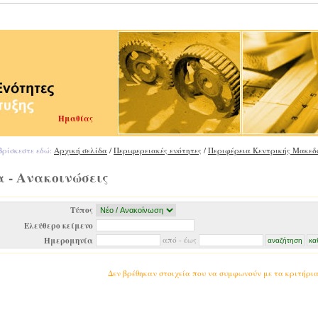
Ημαθίας
ρίσκεστε εδώ:
Αρχική σελίδα
/
Περιφερειακές ενότητες
/
Περιφέρεια Κεντρικής Μακεδ
 - Ανακοινώσεις
Τύπος
Ελεύθερο κείμενο
Ημερομηνία
από - έως
Δεν βρέθηκαν στοιχεία που να συμφωνούν με τα κριτήρι