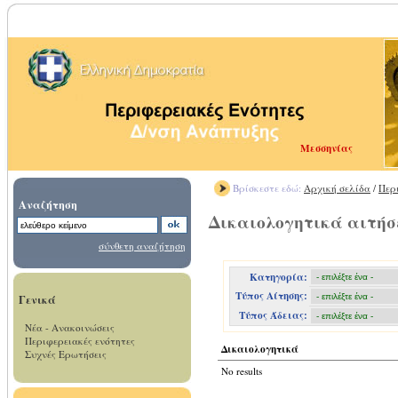
Μεσσηνίας
Βρίσκεστε εδώ:
Αρχική σελίδα
/
Περ
Αναζήτηση
Δικαιολογητικά αιτή
σύνθετη αναζήτηση
Κατηγορία:
Τύπος Αίτησης:
Γενικά
Τύπος Άδειας:
Νέα - Ανακοινώσεις
Περιφερειακές ενότητες
Δικαιολογητικά
Συχνές Ερωτήσεις
No results