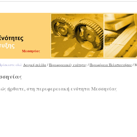
Μεσσηνίας
ρίσκεστε εδώ:
Αρχική σελίδα
/
Περιφερειακές ενότητες
/
Περιφέρεια Πελοποννήσου
/ 
σσηνίας
ώς ήρθατε, στη περιφερειακή ενότητα Μεσσηνίας