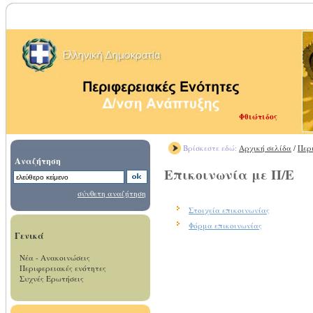
Φθιώτιδος
Βρίσκεστε εδώ:
Αρχική σελίδα
/
Περ
Αναζήτηση
Επικοινωνία με Π/Ε
σύνθετη αναζήτηση
Στοιχεία επικοινωνίας
Φόρμα επικοινωνίας
Γενικά
Νέα - Ανακοινώσεις
Περιφερειακές ενότητες
Συχνές Ερωτήσεις