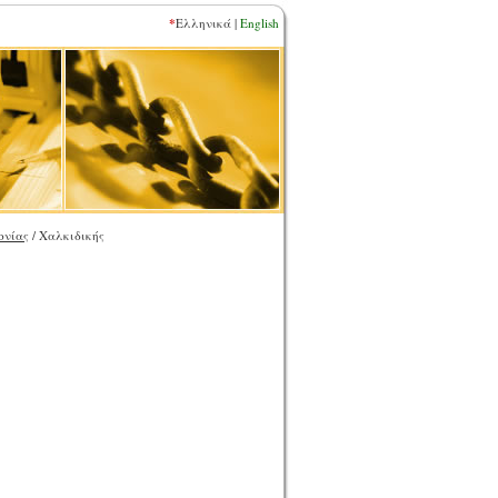
*
Ελληνικά |
English
ονίας
/ Χαλκιδικής