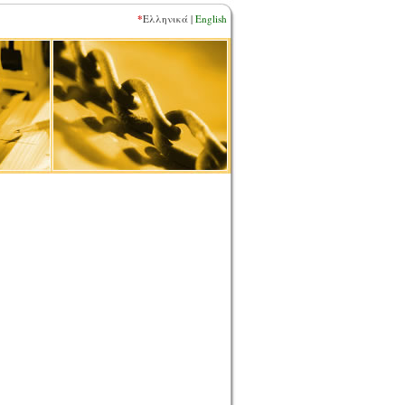
*
Ελληνικά |
English