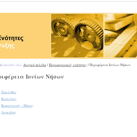
ρίσκεστε εδώ:
Αρχική σελίδα
/
Περιφερειακές ενότητες
/ Περιφέρεια Ιονίων Νήσων
ριφέρεια Ιονίων Νήσων
Ζακύνθου
Κερκύρας
Κεφαλονιάς - Ιθάκης
Λευκάδας