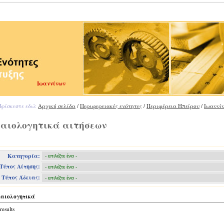
Ιωαννίνων
ρίσκεστε εδώ:
Αρχική σελίδα
/
Περιφερειακές ενότητες
/
Περιφέρεια Ηπείρου
/
Ιωαννί
καιολογητικά αιτήσεων
Κατηγορία:
Τύπος Αίτησης:
Τύπος Άδειας:
καιολογητικά
results