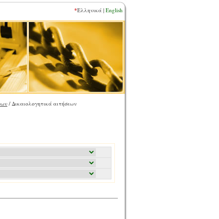
*
Ελληνικά |
English
νων
/ Δικαιολογητικά αιτήσεων