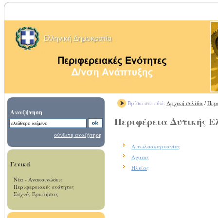
Βρίσκεστε εδώ:
Αρχική σελίδα
/
Περ
Αναζήτηση
Περιφέρεια Δυτικής Ε
σύνθετη αναζήτηση
Αιτωλοακαρνανίας
Αχαϊας
Γενικά
Ηλείας
Νέα - Ανακοινώσεις
Περιφερειακές ενότητες
Συχνές Ερωτήσεις