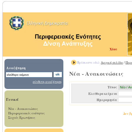
Χίου
Βρίσκεστε εδώ:
Αρχική σελίδα
/
Περ
Αναζήτηση
Νέα - Ανακοινώσεις
σύνθετη αναζήτηση
Τύπος
Ελεύθερο κείμενο
Γενικά
Ημερομηνία
Νέα - Ανακοινώσεις
Περιφερειακές ενότητες
Δεν β
Συχνές Ερωτήσεις