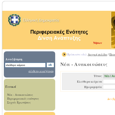
Νήσων
Βρίσκεστε εδώ:
Αρχική σελίδα
/
Περ
Αναζήτηση
Νέα - Ανακοινώσεις
σύνθετη αναζήτηση
Τύπος
Ελεύθερο κείμενο
Γενικά
Ημερομηνία
Νέα - Ανακοινώσεις
Περιφερειακές ενότητες
Δεν β
Συχνές Ερωτήσεις