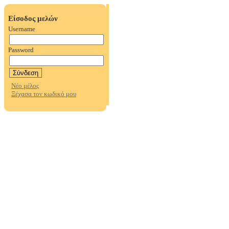
Είσοδος μελών
Username
Password
Νέο μέλος
Ξέχασα τον κωδικό μου