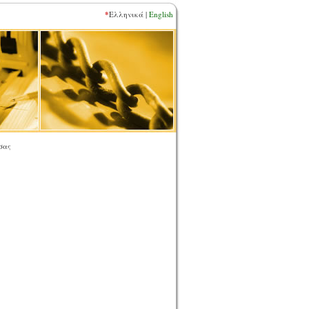
*
Ελληνικά |
English
σας