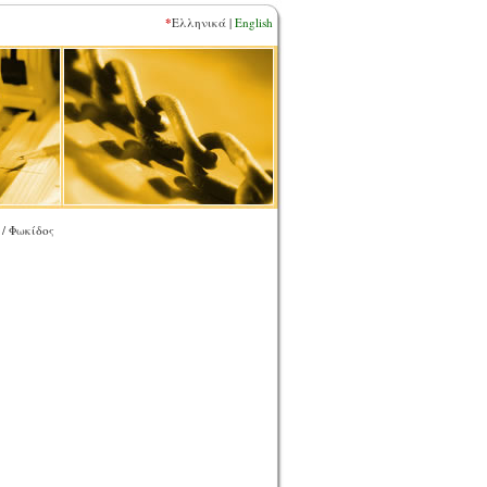
*
Ελληνικά |
English
/ Φωκίδος