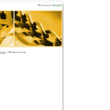
*
Ελληνικά |
English
ονίας
/ Θεσσαλονίκης