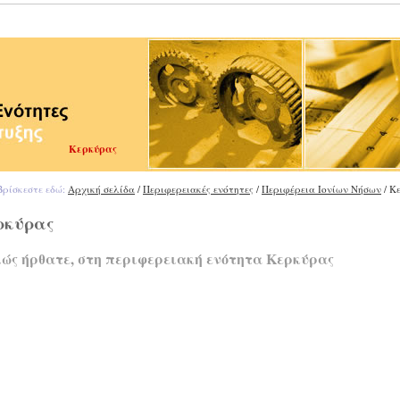
Κερκύρας
ρίσκεστε εδώ:
Αρχική σελίδα
/
Περιφερειακές ενότητες
/
Περιφέρεια Ιονίων Νήσων
/ Κ
ρκύρας
ώς ήρθατε, στη περιφερειακή ενότητα Κερκύρας