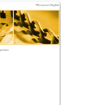
*
Ελληνικά |
English
ερκύρας