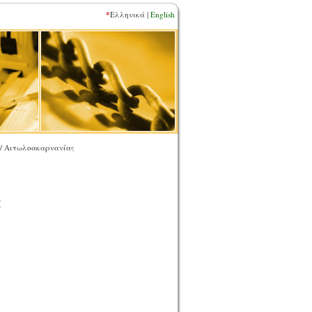
*
Ελληνικά |
English
/ Αιτωλοακαρνανίας
ς