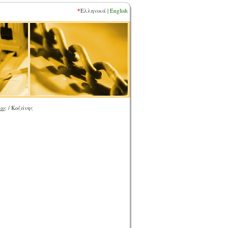
*
Ελληνικά |
English
ίας
/ Κοζάνης