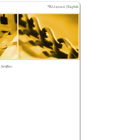
*
Ελληνικά |
English
 Λέσβου