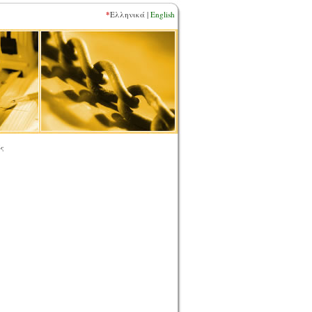
*
Ελληνικά |
English
ώς