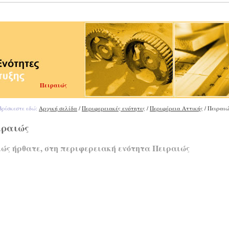
Πειραιώς
ρίσκεστε εδώ:
Αρχική σελίδα
/
Περιφερειακές ενότητες
/
Περιφέρεια Αττικής
/ Πειραι
ιραιώς
ώς ήρθατε, στη περιφερειακή ενότητα Πειραιώς