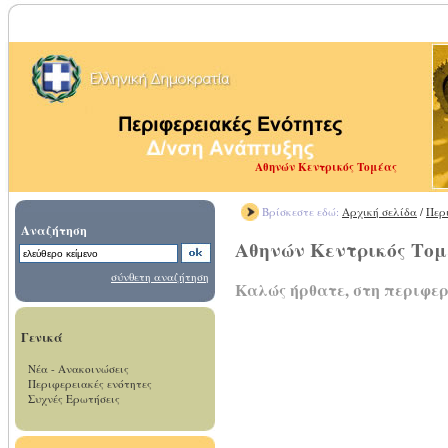
Αθηνών Κεντρικός Τομέας
Βρίσκεστε εδώ:
Αρχική σελίδα
/
Περ
Αναζήτηση
Αθηνών Κεντρικός Το
σύνθετη αναζήτηση
Καλώς ήρθατε, στη περιφε
Γενικά
Νέα - Ανακοινώσεις
Περιφερειακές ενότητες
Συχνές Ερωτήσεις