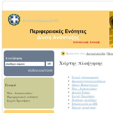
Ανατολικής Αττικής
Βρίσκεστε εδώ:
Αρχική σελίδα
/
Περ
Αναζήτηση
Χάρτης πλοήγησης
σύνθετη αναζήτηση
Γενικές πληροφορίες
Δικαιολογητικά αιτήσεων
Γενικά
Άδειες Βιομηχανιών
Νέα - Ανακοινώσεις
Δελτία Τύπου
Νέα - Ανακοινώσεις
Συχνές Ερωτήσεις
Περιφερειακές ενότητες
Χρήσιμες συνδέσεις
Συχνές Ερωτήσεις
Επικοινωνία με Π/Ε
Χάρτης πλοήγησης